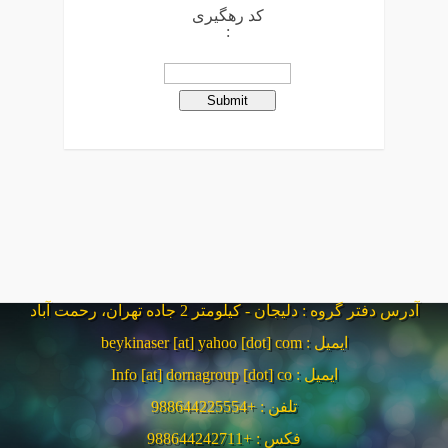
کد رهگیری
:
آدرس دفتر گروه : دلیجان - کیلومتر 2 جاده تهران، رحمت آباد
ایمیل : beykinaser [at] yahoo [dot] com
ایمیل : Info [at] dornagroup [dot] co
تلفن : +988644225554
فکس : +988644242711